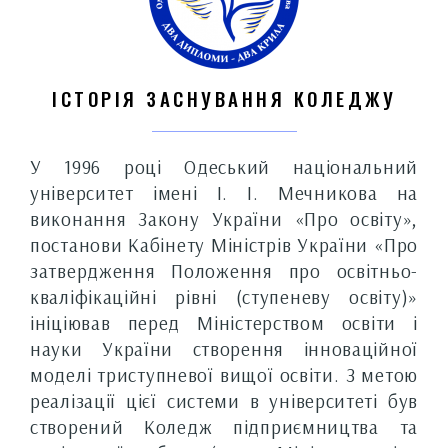
Безпека освітнього
процесу
ІСТОРІЯ ЗАСНУВАННЯ КОЛЕДЖУ
Фінанси та кадрова
політика
У 1996 році Одеський національний
Новини
університет імені І. І. Мечникова на
виконання Закону України «Про освіту»,
постанови Кабінету Міністрів України «Про
затвердження Положення про освітньо-
кваліфікаційні рівні (ступеневу освіту)»
ініціював перед Міністерством освіти і
науки України створення інноваційної
моделі триступневої вищої освіти. З метою
реалізації цієї системи в університеті був
створений Коледж підприємництва та